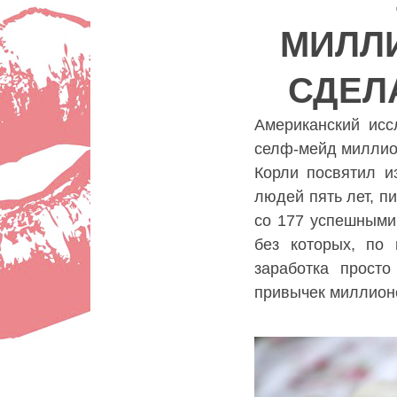
МИЛЛ
МИЛЛ
СДЕЛ
СДЕЛ
Lady
Американский исс
селф-мейд миллио
Корли посвятил и
людей пять лет, п
со 177 успешными
без которых, по 
заработка прост
привычек миллион