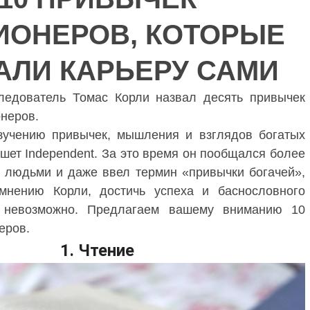
ИОНЕРОВ, КОТОРЫЕ
ИОНЕРОВ, КОТОРЫЕ
АЛИ КАРЬЕРУ САМИ
АЛИ КАРЬЕРУ САМИ
ледователь Томас Корли назвал десять привычек
неров.
зучению привычек, мышления и взглядов богатых
ишет Independent. За это время он пообщался более
 людьми и даже ввел термин «привычки богачей»,
мнению Корли, достичь успеха и баснословного
о невозможно. Предлагаем вашему вниманию 10
еров.
1. Чтение