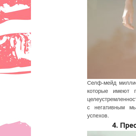
Селф-мейд милли
которые имеют 
целеустремленност
с негативным мы
успехов.
4. Пре