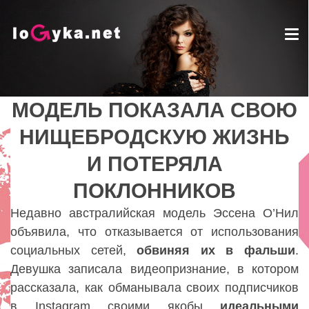
Tog
nav
МОДЕЛЬ ПОКАЗАЛА СВОЮ
МОДЕЛЬ ПОКАЗАЛА СВОЮ
НИЩЕБРОДСКУЮ ЖИЗНЬ
НИЩЕБРОДСКУЮ ЖИЗНЬ
И ПОТЕРЯЛА
И ПОТЕРЯЛА
ПОКЛОННИКОВ
ПОКЛОННИКОВ
Lady
Недавно австралийская модель Эссена О’Нил
объявила
,
что отказывается от использования
социальных сетей,
обвиняя их в фальши
.
Девушка записала видеопризнание
,
в котором
рассказала
,
как обманывала своих подписчиков
в Instagram своими якобы
идеальными