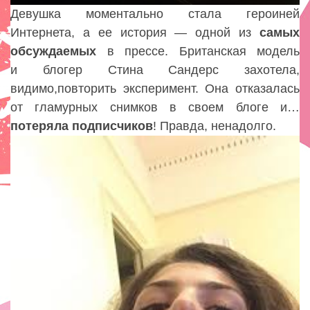
Девушка моментально стала героиней
Интернета
,
а ее история — одной из
самых
обсуждаемых
в прессе. Британская модель
и блогер Стина Сандерс захотела
,
видимо
,
повторить эксперимент. Она отказалась
от гламурных снимков в своем блоге и…
потеряла подписчиков
! Правда
,
ненадолго.