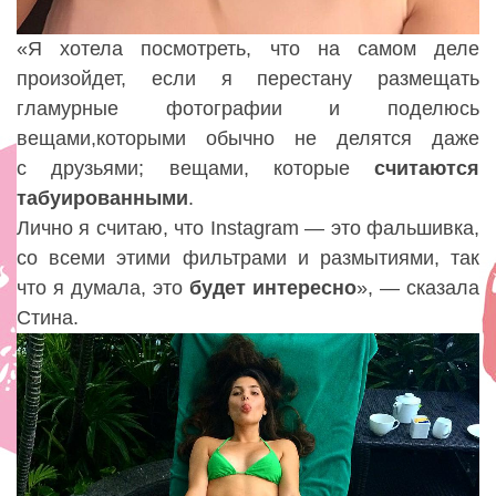
«
Я хотела посмотреть
,
что на самом деле
произойдет
,
если я перестану размещать
гламурные фотографии и поделюсь
вещами
,
которыми обычно не делятся даже
с друзьями; вещами
,
которые
считаются
табуированными
.
Лично я считаю
,
что Instagram — это фальшивка
,
со всеми этими фильтрами и размытиями
,
так
что я думала
,
это
будет интересно
», — сказала
Стина.