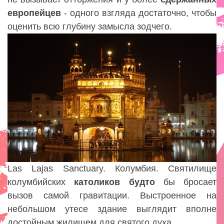
европейцев
- одного взгляда достаточно, чтобы
оценить всю глубину замысла зодчего.
Las Lajas Sanctuary. Колумбия. Святилище
колумбийских
католиков будто
бы бросает
вызов самой гравитации. Выстроенное на
небольшом утесе здание выглядит вполне
достойным жилищем для святого духа.