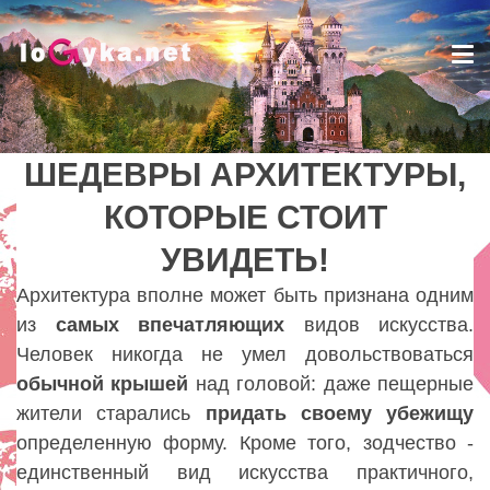
Tog
nav
ШЕДЕВРЫ АРХИТЕКТУРЫ,
ШЕДЕВРЫ АРХИТЕКТУРЫ,
КОТОРЫЕ СТОИТ
КОТОРЫЕ СТОИТ
УВИДЕТЬ!
УВИДЕТЬ!
Lady
Архитектура вполне может быть признана одним
из
самых впечатляющих
видов искусства.
Человек никогда не умел довольствоваться
обычной
крышей
над головой: даже пещерные
жители старались
придать
своему
убежищу
определенную форму. Кроме того, зодчество -
единственный вид искусства практичного,