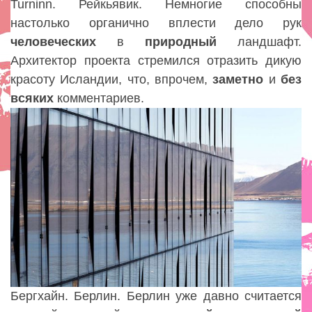
Turninn. Рейкьявик. Немногие способны
настолько органично вплести дело рук
человеческих
в
природный
ландшафт.
Архитектор проекта стремился отразить дикую
красоту Исландии, что, впрочем,
заметно
и
без
всяких
комментариев.
Бергхайн. Берлин. Берлин уже давно считается