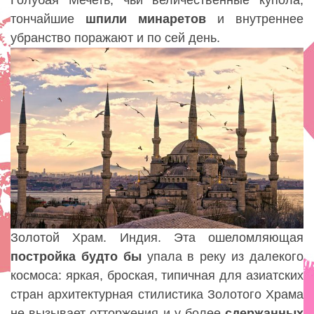
Голубая Мечеть, чьи величественные купола,
тончайшие
шпили минаретов
и внутреннее
убранство поражают и по сей день.
Золотой Храм. Индия. Эта ошеломляющая
постройка
будто
бы
упала в реку из далекого
космоса: яркая, броская, типичная для азиатских
стран архитектурная стилистика Золотого Храма
не вызывает отторжения и у более
сдержанных