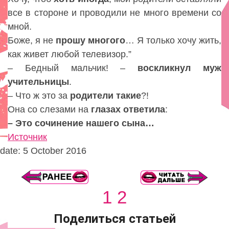
все в стороне и проводили не много времени со
мной.
Боже, я не
прошу
многого
… Я только хочу жить,
как живет любой телевизор.”
– Бедный мальчик! –
воскликнул
муж
учительницы
.
– Что ж это за
родители
такие
?!
Она со слезами на
глазах
ответила
:
– Это сочинение нашего сына…
Источник
date: 5 October 2016
1
2
Поделиться статьей