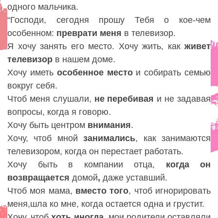
одного мальчика.
“Господи, сегодня прошу Тебя о кое-чем
особенном:
преврати
меня
в телевизор.
Я хочу занять его место. Хочу жить, как
живет
телевизор
в нашем доме.
Хочу иметь
особенное
место
и собирать семью
вокруг себя.
Чтоб меня слушали,
не перебивая
и не задавая
вопросы, когда я говорю.
Хочу быть центром
внимания
.
Хочу, чтоб мной
занимались
, как занимаются
телевизором, когда он перестает работать.
Хочу быть в компании отца,
когда
он
возвращается
домой
,
даже уставший.
Чтоб моя мама,
вместо того
, чтоб игнорировать
меня,шла ко мне, когда остается одна и грустит.
Хочу, чтоб
хоть иногда
, мои родители оставляли