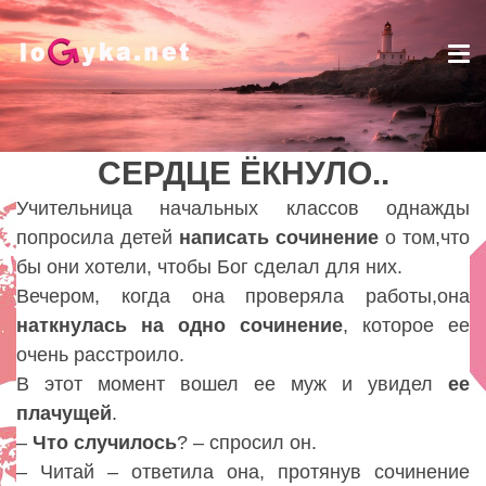
Tog
nav
СЕРДЦЕ ЁКНУЛО..
СЕРДЦЕ ЁКНУЛО..
Lady
Учительница начальных классов однажды
попросила детей
написать
сочинение
о том,что
бы они хотели, чтобы Бог сделал для них.
Вечером, когда она проверяла работы,она
наткнулась на одно сочинение
, которое ее
очень расстроило.
В этот момент вошел ее муж и увидел
ее
плачущей
.
–
Что
случилось
? – спросил он.
– Читай – ответила она, протянув сочинение