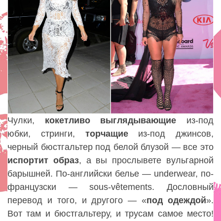
Чулки,
кокетливо
выглядывающие
из-под
юбки, стринги,
торчащие
из-под джинсов,
черный бюстгальтер под белой блузой — все это
испортит
образ
, а вы прослывете вульгарной
барышней. По-английски белье — underwear, по-
французски — sous-vêtements. Дословный
перевод и того, и другого — «
под
одеждой
».
Вот там и бюстгальтеру, и трусам самое место!