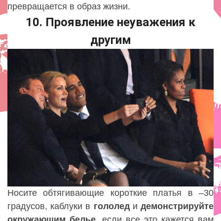
превращается в образ жизни.
10. Проявление неуважения к
другим
Носите обтягивающие короткие платья в –30
градусов, каблуки в
гололед
и
демонстрируйте
окружающим
белье
, если все это кажется вам