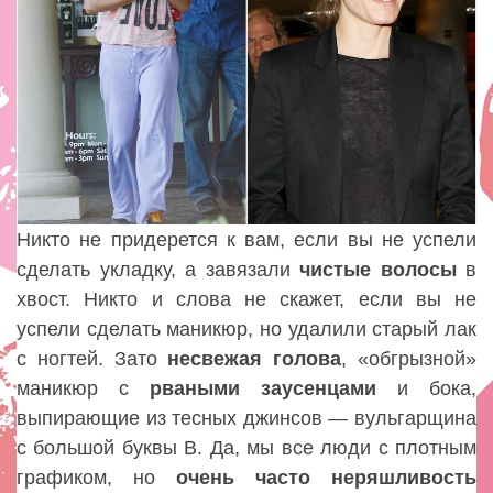
Никто не придерется к вам, если вы не успели
сделать укладку, а завязали
чистые
волосы
в
хвост. Никто и слова не скажет, если вы не
успели сделать маникюр, но удалили старый лак
с ногтей. Зато
несвежая
голова
, «обгрызной»
маникюр с
рваными
заусенцами
и бока,
выпирающие из тесных джинсов — вульгарщина
с большой буквы В. Да, мы все люди с плотным
графиком, но
очень
часто
неряшливость