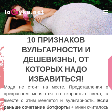
Tog
nav
10 ПРИЗНАКОВ
10 ПРИЗНАКОВ
ВУЛЬГАРНОСТИ И
ВУЛЬГАРНОСТИ И
ДЕШЕВИЗНЫ, ОТ
ДЕШЕВИЗНЫ, ОТ
КОТОРЫХ НАДО
КОТОРЫХ НАДО
ИЗБАВИТЬСЯ!
ИЗБАВИТЬСЯ!
Lady
Мода не стоит на месте. Представления о
прекрасном меняются со скоростью света, а
вместе с этим меняется и вульгарность.
Если
раньше
сочетание
ботфорты
+ мини считалось