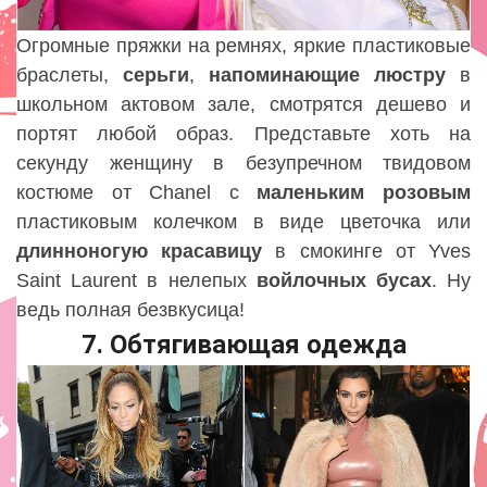
Огромные пряжки на ремнях, яркие пластиковые
браслеты,
серьги
,
напоминающие
люстру
в
школьном актовом зале, смотрятся дешево и
портят любой образ. Представьте хоть на
секунду женщину в безупречном твидовом
костюме от Chanel с
маленьким
розовым
пластиковым колечком в виде цветочка или
длинноногую
красавицу
в смокинге от Yves
Saint Laurent в нелепых
войлочных
бусах
. Ну
ведь полная безвкусица!
7. Обтягивающая одежда