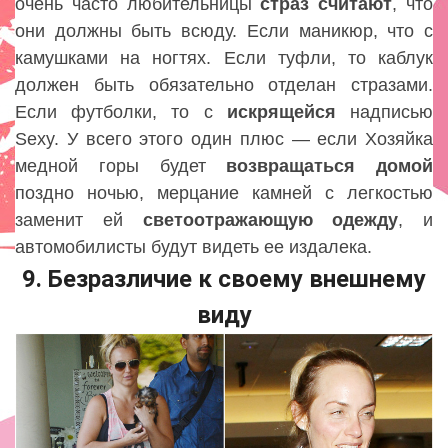
очень часто любительницы
страз
считают
, что
они должны быть всюду. Если маникюр, что с
камушками на ногтях. Если туфли, то каблук
должен быть обязательно отделан стразами.
Если футболки, то с
искрящейся
надписью
Sexy. У всего этого один плюс — если Хозяйка
медной горы будет
возвращаться
домой
поздно ночью, мерцание камней с легкостью
заменит ей
светоотражающую
одежду
, и
автомобилисты будут видеть ее издалека.
9. Безразличие к своему внешнему
виду