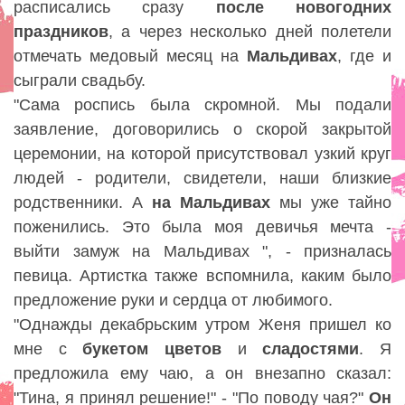
расписались сразу
после новогодних
праздников
, а через несколько дней полетели
отмечать медовый месяц на
Мальдивах
, где и
сыграли свадьбу.
"Сама роспись была скромной. Мы подали
заявление, договорились о скорой закрытой
церемонии, на которой присутствовал узкий круг
людей - родители, свидетели, наши близкие
родственники. А
на Мальдивах
мы уже тайно
поженились. Это была моя девичья мечта -
выйти замуж на Мальдивах ", - призналась
певица. Артистка также вспомнила, каким было
предложение руки и сердца от любимого.
"Однажды декабрьским утром Женя пришел ко
мне с
букетом
цветов
и
сладостями
. Я
предложила ему чаю, а он внезапно сказал:
"Тина, я принял решение!" - "По поводу чая?"
Он