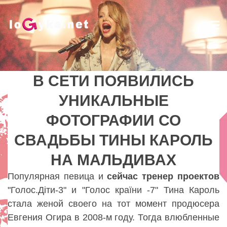
Tog
nav
В СЕТИ ПОЯВИЛИСЬ
В СЕТИ ПОЯВИЛИСЬ
УНИКАЛЬНЫЕ
УНИКАЛЬНЫЕ
ФОТОГРАФИИ СО
ФОТОГРАФИИ СО
СВАДЬБЫ ТИНЫ КАРОЛЬ
СВАДЬБЫ ТИНЫ КАРОЛЬ
НА МАЛЬДИВАХ
НА МАЛЬДИВАХ
Lady
Популярная певица и
сейчас
тренер
проектов
"Голос.Діти-3" и "Голос країни -7" Тина Кароль
стала женой своего на тот момент продюсера
Евгения Огира в 2008-м году. Тогда влюбленные