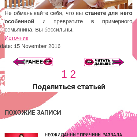
Не обманывайте себя, что вы
станете для него
особенной
и превратите в примерного
семьянина. Вы бессильны.
Источник
date: 15 November 2016
1
2
Поделиться статьей
ПОХОЖИЕ ЗАПИСИ
НЕОЖИДАННЫЕ ПРИЧИНЫ РАЗВАЛА