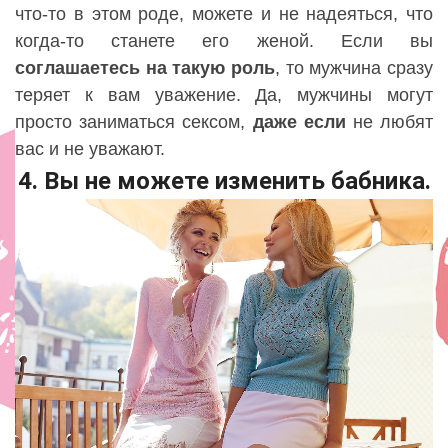
что-то в этом роде, можете и не надеяться, что
когда-то станете его женой. Если вы
соглашаетесь
на
такую
роль
, то мужчина сразу
теряет к вам уважение. Да, мужчины могут
просто заниматься сексом,
даже
если
не любят
вас и не уважают.
4. Вы не можете изменить бабника.