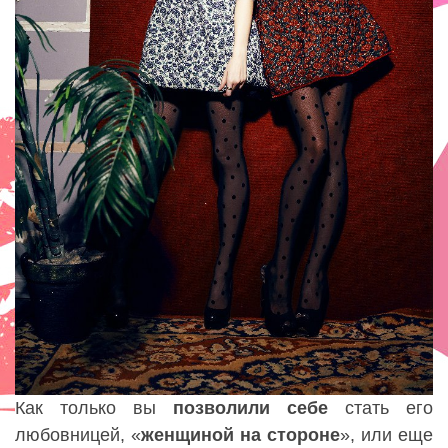
Как только вы
позволили
себе
стать его
любовницей, «
женщиной
на стороне
», или еще