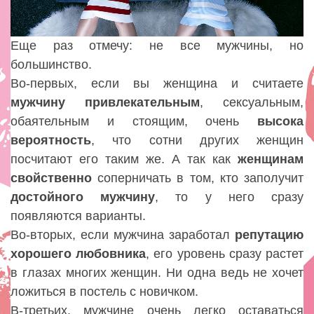
Еще раз отмечу: не все мужчины, но
большинство.
Во-первых, если вы женщина и считаете
мужчину привлекательным
, сексуальным,
обаятельным и стоящим, очень
высока
вероятность
, что сотни других женщин
посчитают его таким же. А так как
женщинам
свойственно
соперничать в том, кто заполучит
достойного мужчину
, то у него сразу
появляются варианты.
Во-вторых, если мужчина заработал
репутацию
хорошего
любовника
, его уровень сразу растет
в глазах многих женщин. Ни одна ведь не хочет
ложиться в постель с новичком.
В-третьих, мужчине очень легко оставаться