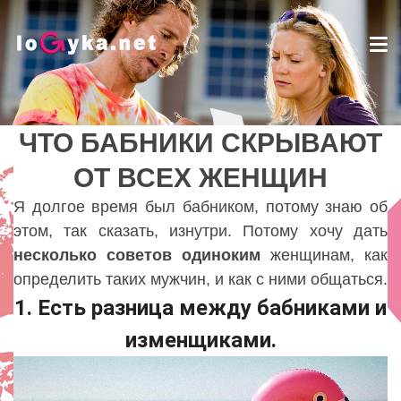
Tog
nav
ЧТО БАБНИКИ СКРЫВАЮТ
ЧТО БАБНИКИ СКРЫВАЮТ
ОТ ВСЕХ ЖЕНЩИН
ОТ ВСЕХ ЖЕНЩИН
Lady
Я долгое время был бабником, потому знаю об
этом, так сказать, изнутри. Потому хочу дать
несколько
советов
одиноким
женщинам, как
определить таких мужчин, и как с ними общаться.
1. Есть разница между бабниками и
изменщиками.