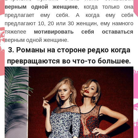
верным одной женщине
, когда только она
предлагает ему себя. А когда ему себя
предлагают 10, 20 или 30 женщин, ему намного
тяжелее
мотивировать себя
оставаться
верным одной женщине.
3. Романы на стороне редко когда
превращаются во что-то большее.