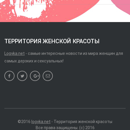
ТЕРРИТОРИЯ ЖЕНСКОЙ КРАСОТЫ
Logyka.net
- самые интересные новости из мира женщин для
самых дерзких и сексуальных!
©2016
logyka.net
- Территория женской красоты
Все права защищены. (c) 2016