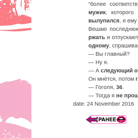
“более соответс
мужик
, которог
вылупился
, я ему
Вешаю последнюю
ржать
и отпускают
одному
, спрашива
— Вы главный?
— Ну я.
— А
следующий
о
Он мнётся, потом
— Гоголя,
36
.
— Тогда я
не
про
date: 24 November 2016