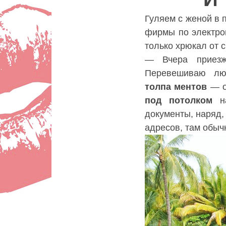
Lady
Гуляем с женой в 
фирмы по электром
только хрюкал от с
— Вчера приез
Перевешиваю лю
толпа ментов
— о
под потолком
на
документы, наряд,
адресов, там обыч