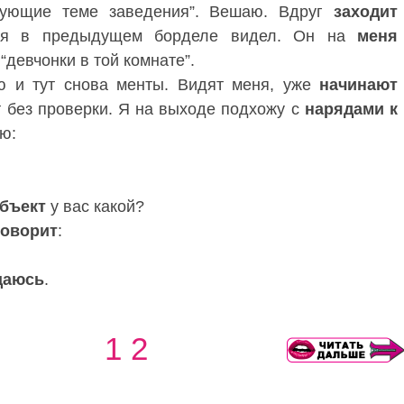
твующие теме заведения”. Вешаю. Вдруг
заходит
о я в предыдущем борделе видел. Он на
меня
 “девчонки в той комнате”.
 и тут снова менты. Видят меня, уже
начинают
 без проверки. Я на выходе подхожу с
нарядами к
ю:
бъект
у вас какой?
говорит
:
щаюсь
.
1
2