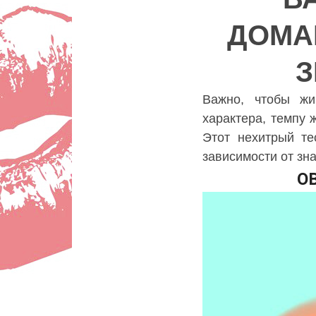
ДОМА
ДОМА
З
З
Lady
Важно, чтобы жи
характера, темпу 
Этот нехитрый те
зависимости от зн
ОВ