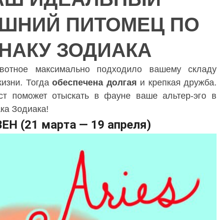
ШНИЙ ПИТОМЕЦ ПО
ШНИЙ ПИТОМЕЦ ПО
НАКУ ЗОДИАКА
НАКУ ЗОДИАКА
вотное максимально подходило вашему складу
жизни. Тогда
обеспечена
долгая
и крепкая дружба.
ст поможет отыскать в фауне ваше альтер-эго в
ака Зодиака!
ЕН (21 марта — 19 апреля)