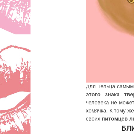
Для Тельца самым
этого знака тве
человека не может
хомячка. К тому ж
своих
питомцев 
БЛИ