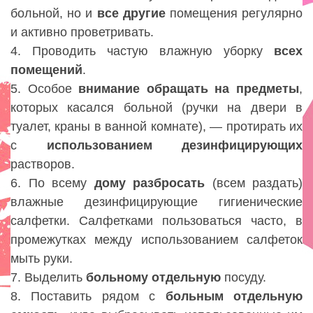
больной, но и
все
другие
помещения регулярно
и активно проветривать.
4. Проводить частую влажную уборку
всех
помещений
.
5. Особое
внимание обращать
на предметы
,
которых касался больной (ручки на двери в
туалет, краны в ванной комнате), — протирать их
с
использованием
дезинфицирующих
растворов.
6. По всему
дому
разбросать
(всем раздать)
влажные дезинфицирующие гигиенические
салфетки. Салфетками пользоваться часто, в
промежутках между использованием салфеток
мыть руки.
7. Выделить
больному
отдельную
посуду.
8. Поставить рядом с
больным
отдельную