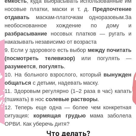
емкость
, куда выбрасывать использованные им
носовые платки, маски и т. д.
Предпочтение
отдавать
маскам-платочкам одноразовым.За
необоснованное хождение по дому и
разбрасывание
носовых платков — ругать и
наказывать независимо от возраста
9. Если у здорового есть выбор
между
почитать
(посмотреть
телевизор)
или погулять —
разумеется
,
погулять
.
10. На больного взрослого, который
вынужден
общаться
с детьми, надевать маску.
11. Здоровым регулярно (1–2 раза в час) капать
(пшикать) в нос
солевые
растворы
.
12. Теперь еще одна — более чем конкретная
ситуация:
кормящая грудью
мама заболела
ОРВИ. Как уберечь дитя?
Что делать?