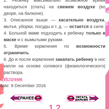
2. Ребенку максимально возможное время
находиться (спать) на
свежем
воздухе
(во
дворе, на балконе).
3. Описанное выше —
касательно
воздуха
,
мытья, уборки, посуды и т. д. —
остается
в силе.
4. Больной маме подходить к ребенку
только
в
маске
и с вымытыми руками.
5. Время кормления по
возможности
ограничить
.
6. До и после кормления
закапать ребенку
в нос
капли на основе солевого (физиологического)
раствора.
Источник
date: 9 December 2016
1
2