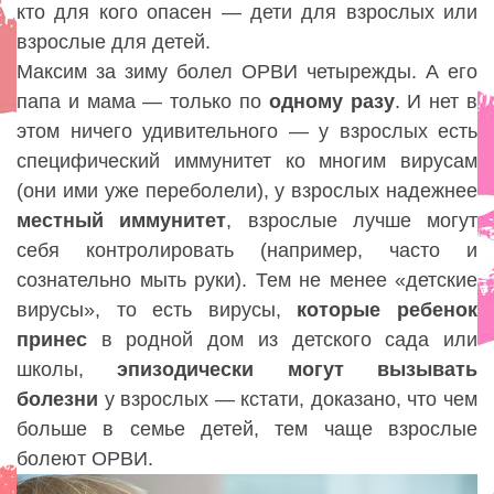
кто для кого опасен — дети для взрослых или
взрослые для детей.
Максим за зиму болел ОРВИ четырежды. А его
папа и мама — только по
одному
разу
. И нет в
этом ничего удивительного — у взрослых есть
специфический иммунитет ко многим вирусам
(они ими уже переболели), у взрослых надежнее
местный
иммунитет
, взрослые лучше могут
себя контролировать (например, часто и
сознательно мыть руки). Тем не менее «детские
вирусы», то есть вирусы,
которые
ребенок
принес
в родной дом из детского сада или
школы,
эпизодически могут
вызывать
болезни
у взрослых — кстати, доказано, что чем
больше в семье детей, тем чаще взрослые
болеют ОРВИ.