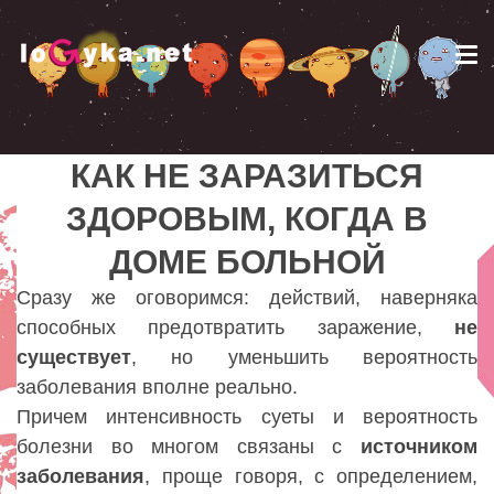
Tog
nav
КАК НЕ ЗАРАЗИТЬСЯ
КАК НЕ ЗАРАЗИТЬСЯ
ЗДОРОВЫМ, КОГДА В
ЗДОРОВЫМ, КОГДА В
ДОМЕ БОЛЬНОЙ
ДОМЕ БОЛЬНОЙ
Lady
Сразу же оговоримся: действий, наверняка
способных предотвратить заражение,
не
существует
, но уменьшить вероятность
заболевания вполне реально.
Причем интенсивность суеты и вероятность
болезни во многом связаны с
источником
заболевания
, проще говоря, с определением,