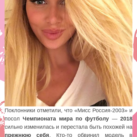
Поклонники отметили, что «Мисс Россия-2003» и
посол
Чемпионата
мира
по
футболу
—
2018
сильно изменилась и перестала быть похожей на
прежнюю
себя
. Кто-то обвинил модель в