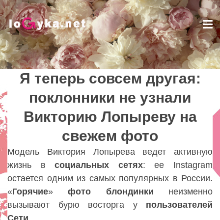
Tog
nav
Я теперь совсем другая:
Я теперь совсем другая:
поклонники не узнали
поклонники не узнали
Викторию Лопыреву на
Викторию Лопыреву на
свежем фото
свежем фото
Lady
Модель Виктория Лопырева ведет активную
жизнь в
социальных сетях
: ее Instagram
остается одним из самых популярных в России.
«
Горячие
»
фото
блондинки
неизменно
вызывают бурю восторга у
пользователей
Сети
.