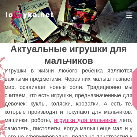
Tog
nav
Актуальные игрушки для
Актуальные игрушки для
мальчиков
мальчиков
Lady
Игрушки в жизни любого ребенка являются
важными предметами. Через них малыш познает
мир, осваивает новые роли. Традиционно мы
считаем, что есть игрушки, предназначенные для
девочек: куклы, коляски, кроватки. А есть те,
которые производят и покупают для мальчиков:
машинки, роботы,
игрушки для мальчиков
лего,
самолеты, пистолеты. Когда малыш еще мал и у
него не сформировались половые пристрастия к