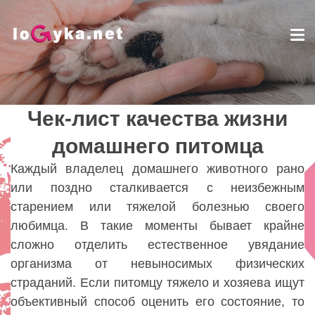
Tog
nav
Чек-лист качества жизни
Чек-лист качества жизни
домашнего питомца
домашнего питомца
Lady
Каждый владелец домашнего животного рано
или поздно сталкивается с неизбежным
старением или тяжелой болезнью своего
любимца. В такие моменты бывает крайне
сложно отделить естественное увядание
организма от невыносимых физических
страданий. Если питомцу тяжело и хозяева ищут
объективный способ оценить его состояние, то