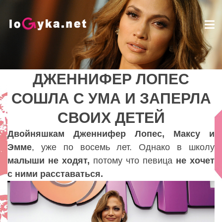
Tog
nav
ДЖЕННИФЕР ЛОПЕС
ДЖЕННИФЕР ЛОПЕС
СОШЛА С УМА И ЗАПЕРЛА
СОШЛА С УМА И ЗАПЕРЛА
СВОИХ ДЕТЕЙ
СВОИХ ДЕТЕЙ
Lady
Двойняшкам Дженнифер Лопес, Максу и
Эмме
, уже по восемь лет. Однако в школу
малыши не ходят,
потому что певица
не хочет
с ними расставаться.