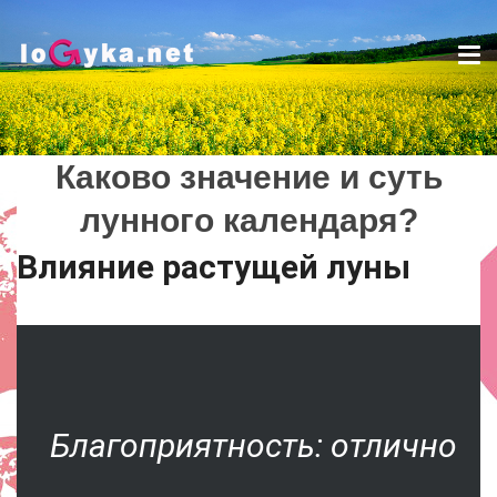
Tog
nav
Каково значение и суть
Каково значение и суть
лунного календаря?
лунного календаря?
Lady
Влияние растущей луны
Благоприятность: отлично