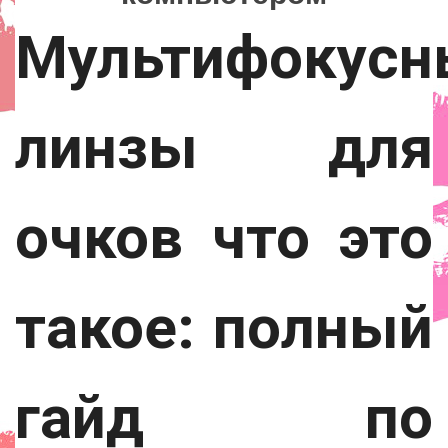
Lady
Мультифокусн
линзы для
очков что это
такое: полный
гайд по