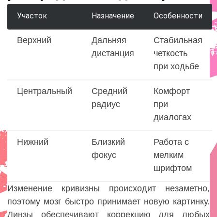
Участок
Назначение
Особенности
Верхний
Дальняя
Стабильная
дистанция
четкость
при ходьбе
Центральный
Средний
Комфорт
радиус
при
диалогах
Нижний
Близкий
Работа с
фокус
мелким
шрифтом
Изменение кривизны происходит незаметно,
поэтому мозг быстро принимает новую картинку.
Линзы обеспечивают коррекцию для любых