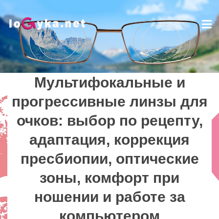
Tog
nav
Мультифокальные и
Мультифокальные и
прогрессивные линзы для
прогрессивные линзы для
очков: выбор по рецепту,
очков: выбор по рецепту,
адаптация, коррекция
адаптация, коррекция
пресбиопии, оптические
пресбиопии, оптические
зоны, комфорт при
зоны, комфорт при
ношении и работе за
ношении и работе за
компьютером
компьютером