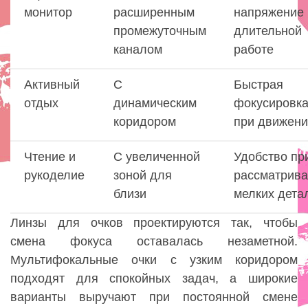
монитор
расширенным
напряжение 
промежуточным
длительной
каналом
работе
Активный
С
Быстрая
отдых
динамическим
фокусировк
коридором
при движен
Чтение и
С увеличенной
Удобство пр
рукоделие
зоной для
рассматрив
близи
мелких дета
Линзы для очков проектируются так, чтобы
смена фокуса оставалась незаметной.
Мультифокальные очки с узким коридором
подходят для спокойных задач, а широкие
варианты выручают при постоянной смене