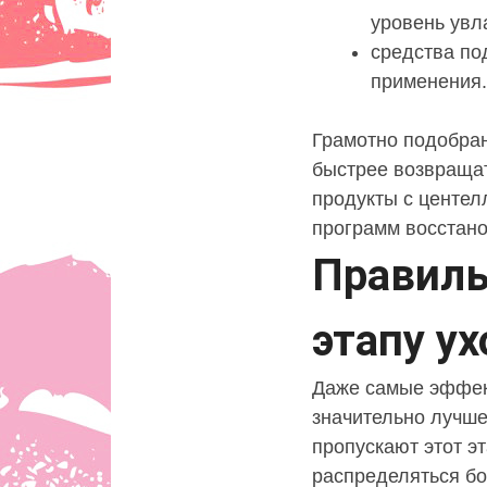
уровень увл
средства по
применения.
Грамотно подобра
быстрее возвраща
продукты с центел
программ восстан
Правиль
этапу ух
Даже самые эффек
значительно лучше
пропускают этот э
распределяться б