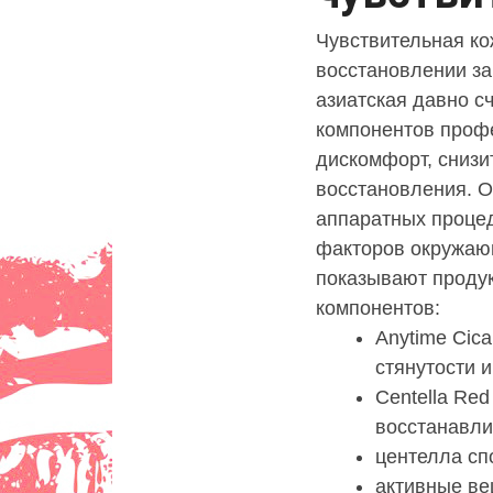
Чувствительная ко
восстановлении за
азиатская давно с
компонентов профе
дискомфорт, снизи
восстановления. О
аппаратных процед
факторов окружающ
показывают проду
компонентов:
Anytime Cic
стянутости 
Centella Re
восстанавл
центелла сп
активные ве