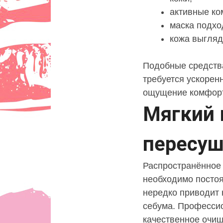
активные ко
маска подхо
кожа выгляд
Подобные средства
требуется ускорен
ощущение комфорт
Мягкий 
пересуш
Распространённое 
необходимо постоя
нередко приводит 
себума. Профессио
качественное очищ