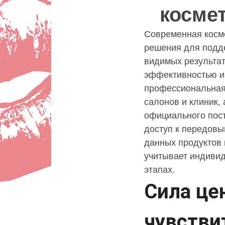
косме
косме
Lady
Современная косме
решения для подде
видимых результат
эффективностью и
профессиональна
салонов и клиник,
официального пост
доступ к передовы
данных продуктов 
учитывает индиви
этапах.
Сила це
чувстви