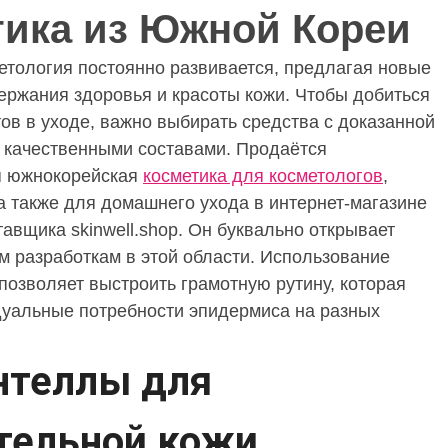
тика из Южной Кореи
тика из Южной Кореи
тология постоянно развивается, предлагая новые
ржания здоровья и красоты кожи. Чтобы добиться
ов в уходе, важно выбирать средства с доказанной
 качественными составами. Продаётся
я южнокорейская
косметика для косметологов
,
 а также для домашнего ухода в интернет-магазине
авщика skinwell.shop. Он буквально открывает
м разработкам в этой области. Использование
позволяет выстроить грамотную рутину, которая
дуальные потребности эпидермиса на разных
нтеллы для
тельной кожи