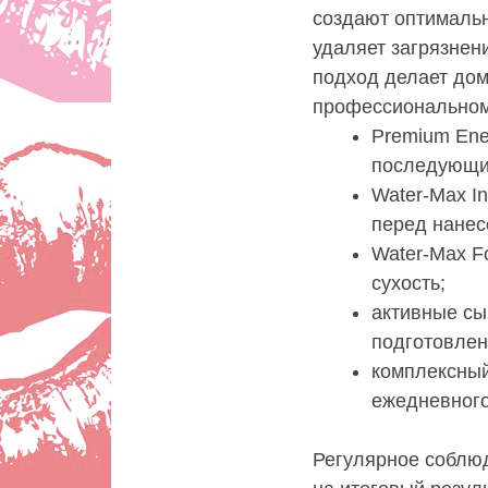
создают оптималь
удаляет загрязнен
подход делает до
профессиональном
Premium Ener
последующи
Water-Max I
перед нанес
Water-Max F
сухость;
активные сы
подготовлен
комплексный
ежедневного
Регулярное соблюд