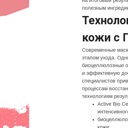
на итоговый резул
полезным ингредие
Техноло
кожи с
Современные маск
этапом ухода. Одн
биоцеллюлозные о
и эффективную до
специалистов при
процессам восста
технологиям резул
Active Bio C
интенсивног
биоцеллюлоз
кожи;