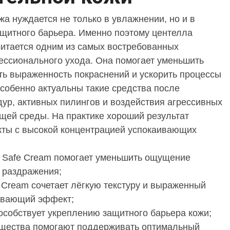
жа нуждается не только в увлажнении, но и в
щитного барьера. Именно поэтому центелла
читается одним из самых востребованных
ссионального ухода. Она помогает уменьшить
ть выраженность покраснений и ускорить процессы
собенно актуальны такие средства после
ур, активных пилингов и воздействия агрессивных
ей среды. На практике хороший результат
кты с высокой концентрацией успокаивающих
a Safe Cream помогает уменьшить ощущение
и раздражения;
d Cream сочетает лёгкую текстуру и выраженный
ивающий эффект;
особствует укреплению защитного барьера кожи;
щества помогают поддерживать оптимальный