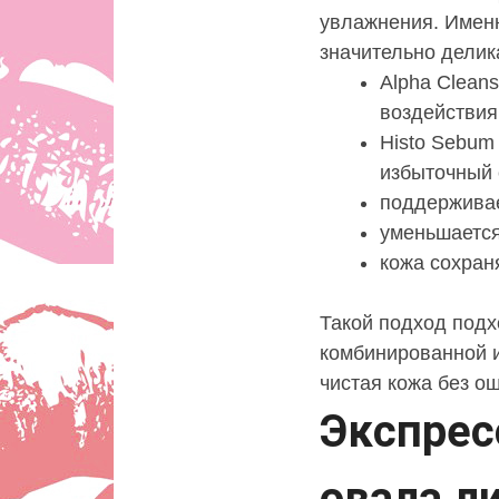
увлажнения. Имен
значительно делик
Alpha Clean
воздействия
Histo Sebum
избыточный 
поддерживае
уменьшается
кожа сохран
Такой подход подх
комбинированной и
чистая кожа без о
Экспрес
овала л