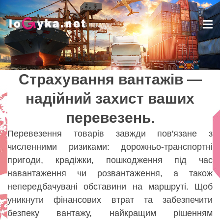
Tog
nav
Страхування вантажів —
Страхування вантажів —
надійний захист ваших
надійний захист ваших
перевезень.
перевезень.
Lady
Перевезення товарів завжди пов'язане з
численними ризиками: дорожньо-транспортні
пригоди, крадіжки, пошкодження під час
навантаження чи розвантаження, а також
непередбачувані обставини на маршруті. Щоб
уникнути фінансових втрат та забезпечити
безпеку вантажу, найкращим рішенням