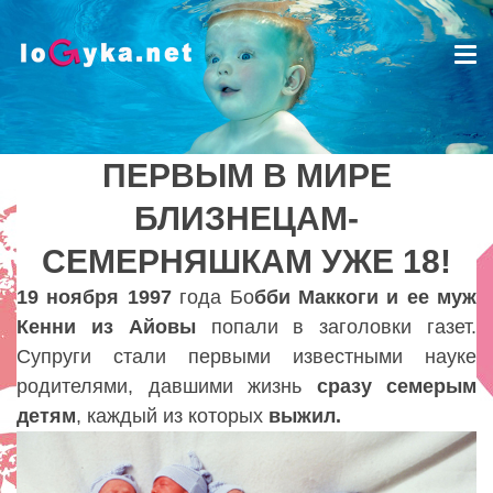
Tog
nav
ПЕРВЫМ В МИРЕ
ПЕРВЫМ В МИРЕ
БЛИЗНЕЦАМ-
БЛИЗНЕЦАМ-
СЕМЕРНЯШКАМ УЖЕ 18!
СЕМЕРНЯШКАМ УЖЕ 18!
Lady
19 ноября 1997
года Бо
бби Маккоги и ее муж
Кенни из Айовы
попали в заголовки газет.
Супруги стали первыми известными науке
родителями
,
давшими жизнь
сразу семерым
детям
,
каждый из которых
выжил.