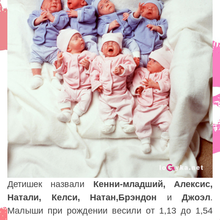
Детишек назвали
Кенни-младший
,
Алексис
,
Натали
,
Келси
,
Натан
,
Брэндон
и
Джоэл
.
Малыши при рождении весили от 1,13 до 1,54