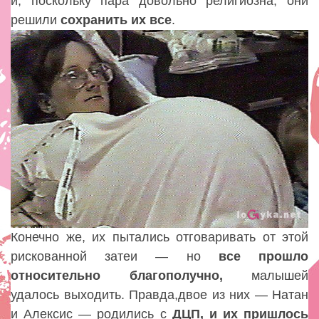
и
,
поскольку пара довольно религиозна
,
они
решили
сохранить их все
.
Конечно же
,
их пытались отговаривать от этой
рискованной затеи — но
все прошло
относительно благополучно
,
малышей
удалось выходить. Правда
,
двое из них — Натан
и Алексис — родились с
ДЦП
,
и их пришлось