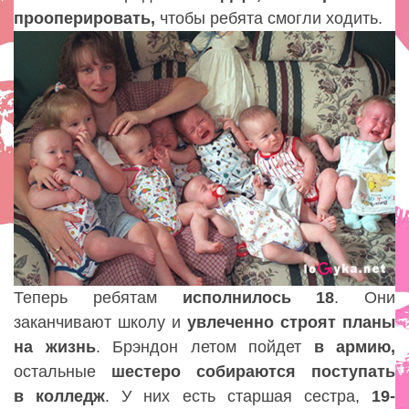
прооперировать
,
чтобы ребята смогли ходить.
Теперь ребятам
исполнилось 18
. Они
заканчивают школу и
увлеченно строят планы
на жизнь
. Брэндон летом пойдет
в армию
,
остальные
шестеро собираются поступать
в колледж
. У них есть старшая сестра
,
19-