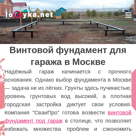
Tog
nav
Винтовой фундамент для
Винтовой фундамент для
гаража в Москве
гаража в Москве
Lady
Надёжный гараж начинается с прочного
основания. Однако выбор фундамента в Москве
— задача не из лёгких. Грунты здесь пучинистые,
уровень грунтовых вод высокий, а плотная
городская застройка диктует свои условия.
Компания "СваиПро" готова возвести
винтовой
фундамент под гараж
в столице, что позволяет
избежать множества проблем и сэкономить