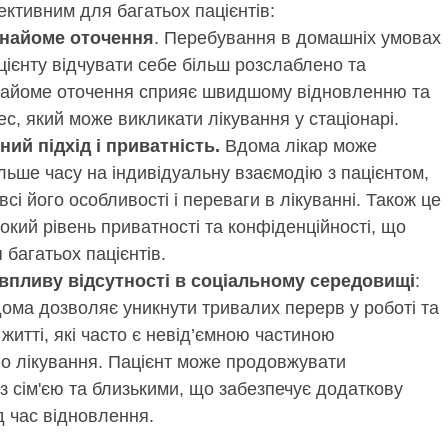
ктивним для багатьох пацієнтів:
знайоме оточення
. Перебування в домашніх умовах 
ієнту відчувати себе більш розслаблено та 
найоме оточення сприяє швидшому відновленню та 
с, який може викликати лікування у стаціонарі.
ний підхід і приватність.
Вдома лікар може
льше часу на індивідуальну взаємодію з пацієнтом,
сі його особливості і переваги в лікуванні. Також це
окий рівень приватності та конфіденційності, що
багатьох пацієнтів.
 впливу відсутності в соціальному середовищі
:
дома дозволяє уникнути тривалих перерв у роботі та
житті, які часто є невід’ємною частиною
го лікування. Пацієнт може продовжувати
з сім'єю та близькими, що забезпечує додаткову
д час відновлення.