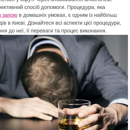
ективний спосіб допомоги. Процедура, яка
з запою
в домашніх умовах, є одним із найбільш
ів в Києві. Дізнайтеся всі аспекти цієї процедури,
я до неї, її переваги та процес виконання.