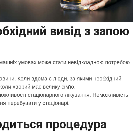
обхідний вивід з запою
омашніх умовах може стати невідкладною потребою
тавини. Коли вдома є люди, за якими необхідний
коли хворий має велику сім'ю.
можливості стаціонарного лікування. Неможливість
я перебувати у стаціонарі.
одиться процедура