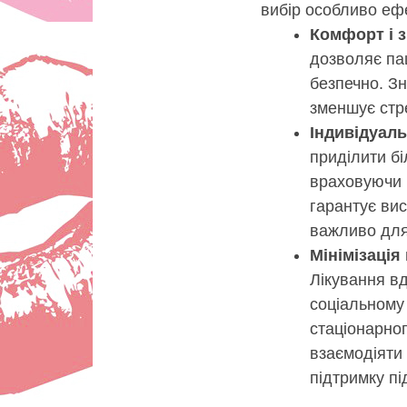
вибір особливо ефе
Комфорт і 
дозволяє пац
безпечно. З
зменшує стре
Індивідуаль
приділити бі
враховуючи в
гарантує вис
важливо для 
Мінімізація
Лікування в
соціальному 
стаціонарно
взаємодіяти 
підтримку пі