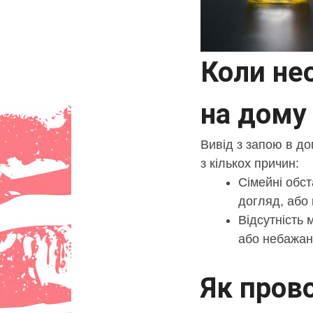
Коли не
на дому
Вивід з запою в д
з кількох причин:
Сімейні обс
догляд, або 
Відсутність 
або небажанн
Як пров