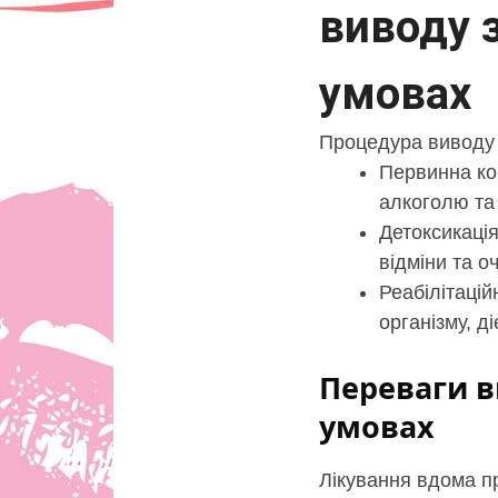
виводу 
умовах
Процедура виводу 
Первинна кон
алкоголю та 
Детоксикаці
відміни та о
Реабілітацій
організму, д
Переваги в
умовах
Лікування вдома пр