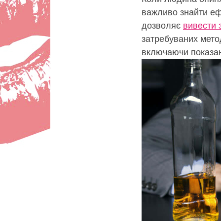
важливо знайти еф
дозволяє
вивести 
затребуваних метод
включаючи показанн