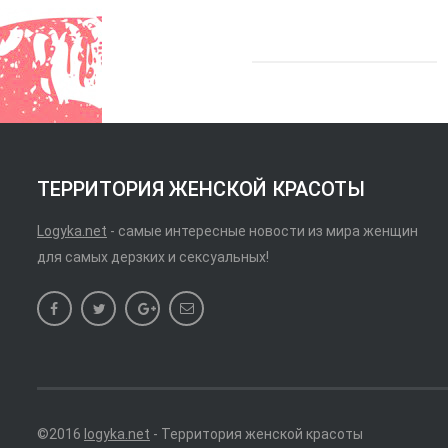
ТЕРРИТОРИЯ ЖЕНСКОЙ КРАСОТЫ
Logyka.net
- самые интересные новости из мира женщин
для самых дерзких и сексуальных!
©2016
logyka.net
- Территория женской красоты