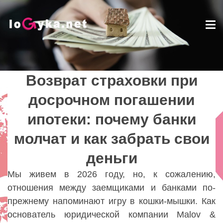
Tog
nav
Возврат страховки при
Возврат страховки при
досрочном погашении
досрочном погашении
ипотеки: почему банки
ипотеки: почему банки
молчат и как забрать свои
молчат и как забрать свои
деньги
деньги
Lady
Мы живем в 2026 году, но, к сожалению,
отношения между заемщиками и банками по-
прежнему напоминают игру в кошки-мышки. Как
основатель юридической компании Malov &