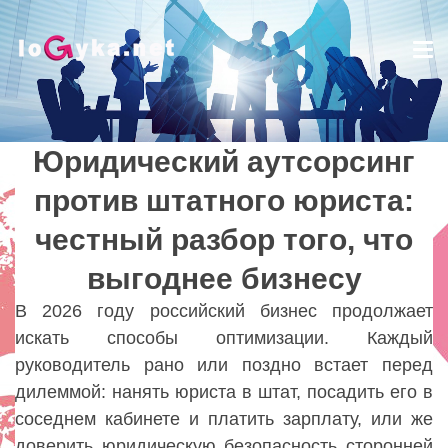
Tog
nav
Юридический аутсорсинг
Юридический аутсорсинг
против штатного юриста:
против штатного юриста:
честный разбор того, что
честный разбор того, что
выгоднее бизнесу
выгоднее бизнесу
Lady
В 2026 году российский бизнес продолжает
искать способы оптимизации. Каждый
руководитель рано или поздно встает перед
дилеммой: нанять юриста в штат, посадить его в
соседнем кабинете и платить зарплату, или же
доверить юридическую безопасность сторонней