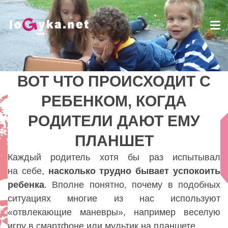
Tog
nav
ВОТ ЧТО ПРОИСХОДИТ С
ВОТ ЧТО ПРОИСХОДИТ С
РЕБЕНКОМ, КОГДА
РЕБЕНКОМ, КОГДА
РОДИТЕЛИ ДАЮТ ЕМУ
РОДИТЕЛИ ДАЮТ ЕМУ
ПЛАНШЕТ
ПЛАНШЕТ
Lady
Каждый родитель хотя бы раз испытывал
на себе,
насколько трудно бывает успокоить
ребенка
. Вполне понятно, почему в подобных
ситуациях многие из нас используют
«отвлекающие маневры», например веселую
игру в смартфоне или мультик на планшете.