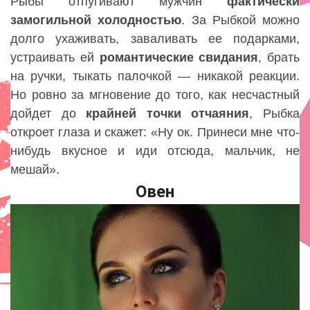
Рыбы отпугивают мужчин
фактически
замогильной холодностью
. За Рыбкой можно
долго ухаживать, заваливать ее подарками,
устраивать ей
романтические
свидания
, брать
на ручки, тыкать палочкой — никакой реакции.
Но ровно за мгновение до того, как несчастный
дойдет до
крайней точки отчаяния
, Рыбка
откроет глаза и скажет: «Ну ок. Принеси мне что-
нибудь вкусное и иди отсюда, мальчик, не
мешай».
Овен