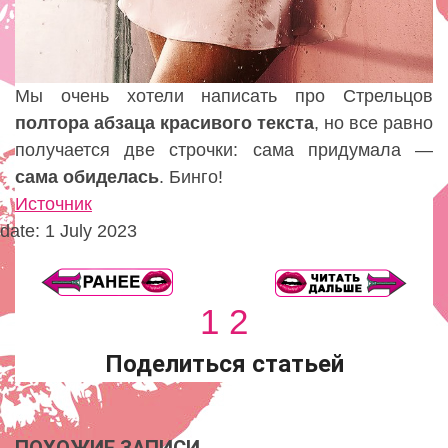
Мы очень хотели написать про Стрельцов
полтора
абзаца
красивого текста
, но все равно
получается две строчки: сама придумала —
сама обиделась
. Бинго!
Источник
date: 1 July 2023
1
2
Поделиться статьей
ПОХОЖИЕ ЗАПИСИ