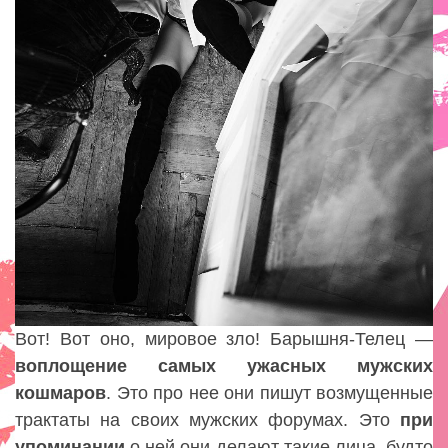
Вот! Вот оно, мировое зло! Барышня-Телец —
воплощение
самых
ужасных
мужских
кошмаров
. Это про нее они пишут возмущенные
трактаты на своих мужских форумах. Это
при
упоминании
о ней они делают такие лица, будто