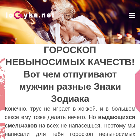
Tog
nav
ГОРОСКОП
ГОРОСКОП
НЕВЫНОСИМЫХ КАЧЕСТВ!
НЕВЫНОСИМЫХ КАЧЕСТВ!
Вот чем отпугивают
Вот чем отпугивают
мужчин разные Знаки
мужчин разные Знаки
Зодиака
Зодиака
Lady
Конечно, трус не играет в хоккей, и в большом
сексе ему тоже делать нечего. Но
выдающихся
смельчаков
на всех не напасешься. Поэтому мы
написали для тебя гороскоп невыносимых