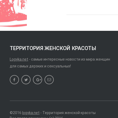
ТЕРРИТОРИЯ ЖЕНСКОЙ КРАСОТЫ
Logyka.net
- самые интересные новости из мира женщин
для самых дерзких и сексуальных!
©2016
logyka.net
- Территория женской красоты