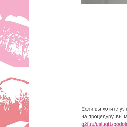
Если вы хотите уз
на процедуру, вы 
g2f.ru/uslugi1/podo