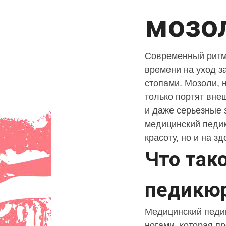
мозо
Современный ритм 
времени на уход з
стопами. Мозоли, 
только портят вне
и даже серьезные 
медицинский педик
красоту, но и на з
Что так
педикю
Медицинский педи
ногами, которая п