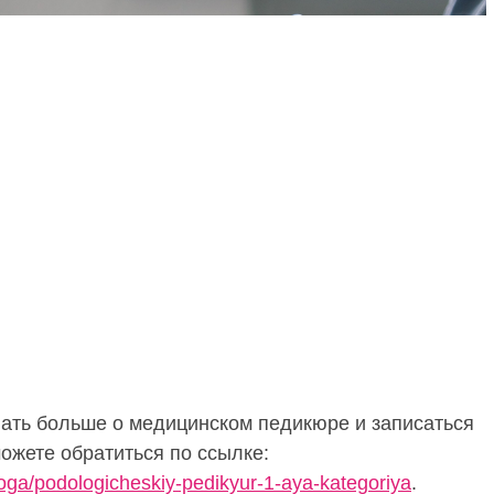
нать больше о медицинском педикюре и записаться
можете обратиться по ссылке:
loga/podologicheskiy-pedikyur-1-aya-kategoriya
.