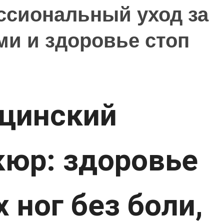
ссиональный уход за
ссиональный уход за
ми и здоровье стоп
ми и здоровье стоп
цинский
кюр: здоровье
 ног без боли,