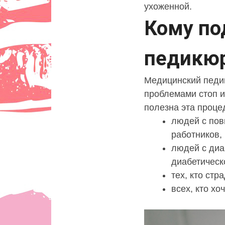
ухоженной.
Кому по
педикю
Медицинский педик
проблемами стоп и
полезна эта проце
людей с пов
работников,
людей с диа
диабетическ
тех, кто стр
всех, кто хо