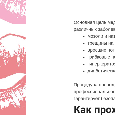
Основная цель ме
различных заболева
мозоли и на
трещины на 
вросшие ног
грибковые п
гиперкерато
диабетическ
Процедура проводи
профессионального
гарантирует безоп
Как про