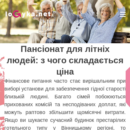
Tog
nav
Пансіонат для літніх
Пансіонат для літніх
людей: з чого складається
людей: з чого складається
ціна
ціна
Lady
Фінансове питання часто стає вирішальним при
виборі установи для забезпечення гідної старості
близькій людині. Багато сімей побоюються
прихованих комісій та несподіваних доплат, які
можуть раптово збільшити щомісячні витрати.
Якщо ви шукаєте сучасний будинок престарілих
готельного типу у Вінницькому регіоні, то