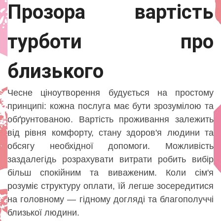
Прозора вартість
турботи про
близького
Чесне ціноутворення будується на простому
принципі: кожна послуга має бути зрозумілою та
обґрунтованою. Вартість проживання залежить
від рівня комфорту, стану здоров'я людини та
обсягу необхідної допомоги. Можливість
заздалегідь розрахувати витрати робить вибір
більш спокійним та виваженим. Коли сім'я
розуміє структуру оплати, їй легше зосередитися
на головному — гідному догляді та благополуччі
близької людини.