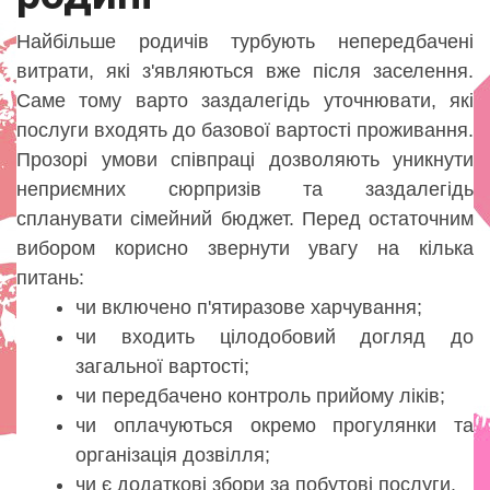
Найбільше родичів турбують непередбачені
витрати, які з'являються вже після заселення.
Саме тому варто заздалегідь уточнювати, які
послуги входять до базової вартості проживання.
Прозорі умови співпраці дозволяють уникнути
неприємних сюрпризів та заздалегідь
спланувати сімейний бюджет. Перед остаточним
вибором корисно звернути увагу на кілька
питань:
чи включено п'ятиразове харчування;
чи входить цілодобовий догляд до
загальної вартості;
чи передбачено контроль прийому ліків;
чи оплачуються окремо прогулянки та
організація дозвілля;
чи є додаткові збори за побутові послуги.